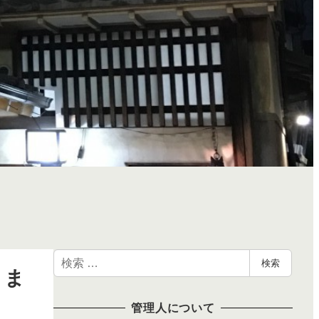
検
検索
きま
索
管理人について