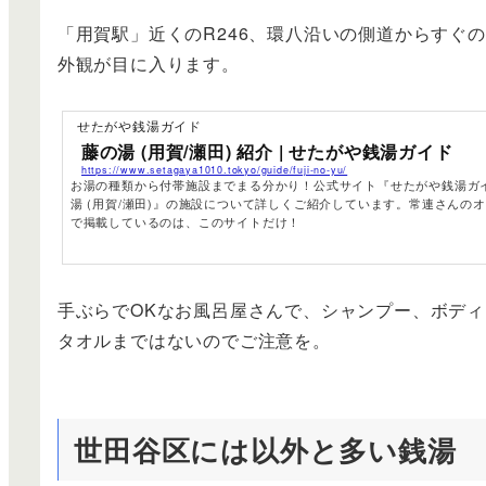
「用賀駅」近くのR246、環八沿いの側道からすぐ
外観が目に入ります。
せたがや銭湯ガイド
藤の湯 (用賀/瀬田) 紹介 | せたがや銭湯ガイド
https://www.setagaya1010.tokyo/guide/fuji-no-yu/
お湯の種類から付帯施設までまる分かり！公式サイト『せたがや銭湯ガ
湯 (用賀/瀬田)』の施設について詳しくご紹介しています。常連さんの
で掲載しているのは、このサイトだけ！
手ぶらでOKなお風呂屋さんで、シャンプー、ボデ
タオルまではないのでご注意を。
世田谷区には以外と多い銭湯