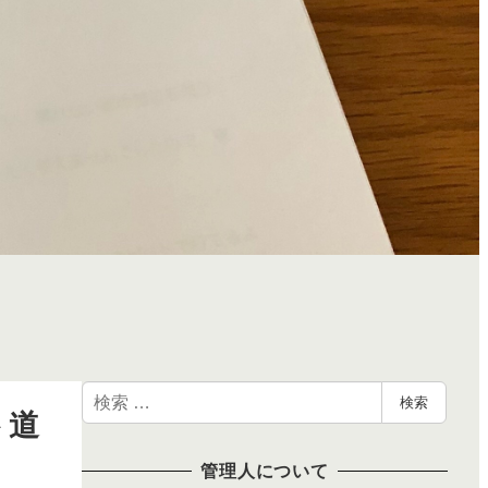
検
検索
ト道
索
管理人について