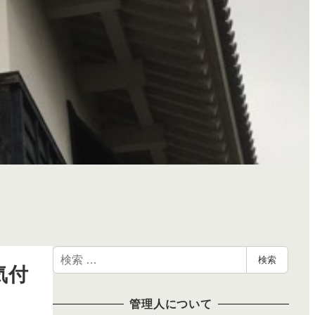
検
検索
気付
索
管理人について