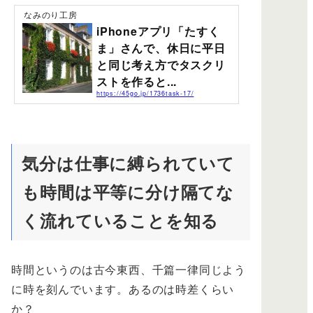
なみのり工房
iPhoneアプリ「たすく
ま」さんで、休日に平日
と同じ考え方でタスクリ
ストを作ると...
https://45go.jp/1736task-17/
休日でも平日と同じような密度でタスクリストを作って
しまっている自分に最近気付きました。ワタシはiPhone
の「たすくま」さんで日常の記録を残しています。毎日
リピートタスクが朝5時を過ぎるとリセットされて、新し
い1日が始まります。その習慣に慣れてしまうと、休日で
気分は仕事に縛られていて
も同じことから始めてしまい、休日は朝の目覚めからの
んびりしたスタートから始めてもいいのでは？と思うこ
も時間は平等に分け隔てな
とがありました。 最近少し休日のタスクリストに違和
感？というか、このループはいつ息継ぎするの？朝一か
らオートマチックに「毎日のやる事リスト」...
く流れていることを知る
時間というのは古今東西、千篇一律同じよう
に時を刻んでいます。あるのは時差くらい
か？