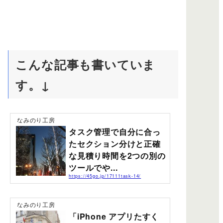
こんな記事も書いていま
す。↓
なみのり工房
タスク管理で自分に合っ
たセクション分けと正確
な見積り時間を2つの別の
ツールでや...
https://45go.jp/17111task-14/
不規則な仕事の就労時間からブログを規則正しく書ける
時間を捻りだしたくて、タスク管理をはじめました。ワ
タシの場合、仕事をする時間帯が昼と夜の日がありま
なみのり工房
す。最近は昼間のタスク管理はボチボチながら出来てき
「iPhone アプリたすく
たと感じていいます。問題は夜間の仕事の場合のセクシ