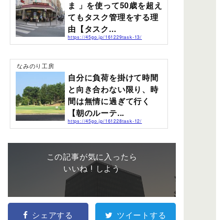
ョンが昼夜逆転してしまうこと、見積り時間に少しズレ
ま 」を使って50歳を超え
が生じてしまうこと。これらをこれから改善していきた
てもタスク管理をする理
いと思うこと書いています。仕事の勤務時間の2面性を解
消したくてタスク管理を始めたワタシの仕事の勤務時間
由【タスク...
は工事現場の仕事が始まると、夜間工事が発生します...
https://45go.jp/161229task-13/
なぜ自分はこの年齢になってタスク管理というものを知
り、「たすくま」さんというiPhoneアプリを使っている
のか？ふと客観的に自分は今なぜタスク管理にそんなに
なみのり工房
夢中になっているのか。タスク管理をしてみようと思っ
自分に負荷を掛けて時間
た理由はなんだったのか？そんなことの振り返り書いて
います。 50歳を超えても今更タスク管理をする理由過去
と向き合わない限り、時
の仕事だけに集中していた時間が流れ去ったことを後悔
間は無情に過ぎて行く
したから。IT音痴を克服したい！と思いあれこれしてい
るうちにここへ辿り着いた。タスク管理というものに出
【朝のルーテ...
会うきっかけと仲間ができたこと。今...
https://45go.jp/161228task-12/
時間がムダに流れないようにとタスクリストを作った
り、ワタシの仕事では工程表などというものも作りま
す。スムーズに1日のタスクの流れを掴むには、タスクを
小分けにしてひとつのタスクに掛かる時間を把握するこ
この記事が気に入ったら
とで、日々のリピートタスクのルーティンを、あまり意
いいね ! しよう
識せずに管理できるようになってきました。「たすく
ま」さんで日々こんなことを繰り返しやってきたワタシ
は、「たすくま」さんを使用して1つのタスクの正確な見
積り時間が、朝のルーティン時間のタスク管理が上手く
流れ、一日を気持ち良く過ごせることがわかってきたこ...
シェアする
ツイートする