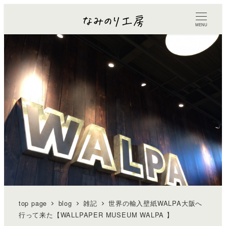
MENU
top page
blog
雑記
世界の輸入壁紙WALPA大阪へ
行って来た【WALLPAPER MUSEUM WALPA 】