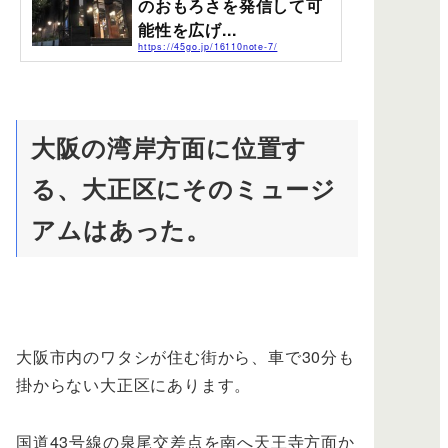
のおもろさを発信して可
能性を広げ...
https://45go.jp/16110note-7/
たかが壁紙されど壁紙の世界が楽しめる空間。テクスチ
ャーのリアルさと、プリント技術の向上から質感ある壁
紙の世界が紹介されていました。WALLPAPER MUSEUM
WALPA (ウォールペーパー・ミュージアム・ワルパ) 厳
選された壁紙を集めた博物館の紹介です。2015年11月3
大阪の湾岸方面に位置す
日(火祝)にオープンされています。先日、休憩時間にテレ
ビを見ていたら面白い壁紙の話に出会いました。当ブロ
る、大正区にそのミュージ
グで何度か紹介している、関西テレビの「よ〜いド
ン！」という番組から、最初の部分は見逃したのです
が、職業柄ちょっと興味深い特集だったので見入って...
アムはあった。
大阪市内のワタシが住む街から、車で30分も
掛からない大正区にあります。
国道43号線の泉尾交差点を南へ天王寺方面か