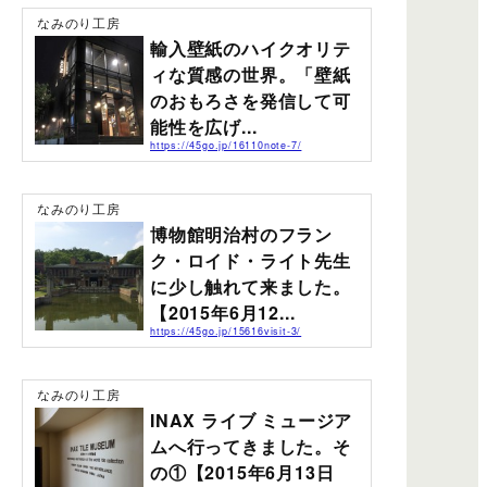
なみのり工房
輸入壁紙のハイクオリテ
ィな質感の世界。「壁紙
のおもろさを発信して可
能性を広げ...
https://45go.jp/16110note-7/
たかが壁紙されど壁紙の世界が楽しめる空間。テクスチ
ャーのリアルさと、プリント技術の向上から質感ある壁
紙の世界が紹介されていました。WALLPAPER MUSEUM
なみのり工房
WALPA (ウォールペーパー・ミュージアム・ワルパ) 厳
博物館明治村のフラン
選された壁紙を集めた博物館の紹介です。2015年11月3
日(火祝)にオープンされています。先日、休憩時間にテレ
ク・ロイド・ライト先生
ビを見ていたら面白い壁紙の話に出会いました。当ブロ
に少し触れて来ました。
グで何度か紹介している、関西テレビの「よ〜いド
ン！」という番組から、最初の部分は見逃したのです
【2015年6月12...
が、職業柄ちょっと興味深い特集だったので見入って...
https://45go.jp/15616visit-3/
愛知県研修旅行へ同行して見聞録して来た前回エントリ
ーの続きです。前回は国宝犬山城へ行ってきたエントリ
ーでした。歴史あるものをたまに遠足のような感覚で見
なみのり工房
ていくのもおもしろいものです。 前回、犬山城のエント
INAX ライブ ミュージア
リーかこちら↓愛知県の犬山城に行ってきました。 【201
5年6月12日(金)】 | Naminori 工房 今日は愛知県の博物
ムへ行ってきました。そ
館明治村のエントリーです。暫しお付き合いくださ
の①【2015年6月13日
い。 博物館明治村 以外と古くから在り、想像以上に広い