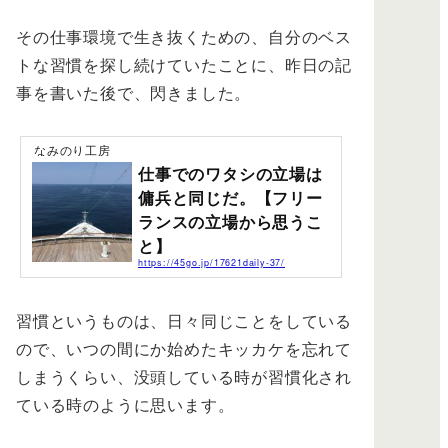
その仕事環境で生き抜くための、自分のベス
トな習慣を探し続けていたことに、昨日の記
事を書いた後で、閃きました。
なみのり工房
仕事でのワタシの立場は
傭兵と同じだ。【フリー
ランスの立場から思うこ
と】
https://45go.jp/17621daily-37/
ワタシはフリーランスで働き、ほとんど現場仕事をし
て、外へ向けての働き方をしています。言うなれば職種
が違えど、大きく区切れば漁師さんと、さほど変わらな
習慣というものは、日々同じことをしている
いような気もします。工事の管理という仕事や工事請負
での下請け受注、元請受注をする上での、会社や個人の
ので、いつの間にか始めたキッカケを忘れて
方との関係で思うことごあります。今、進行しているプ
しまうくらい、没頭している時が習慣化され
ロジェクトテナント工事としては、そこそこの規模で、
複数の管理者が必要とされます。そんな内容なので、ワ
ている時のように思います。
タシが現場責任者として、電車通勤で通うことになり、
最近のブログ事情もこの仕事から、始まりました。日...