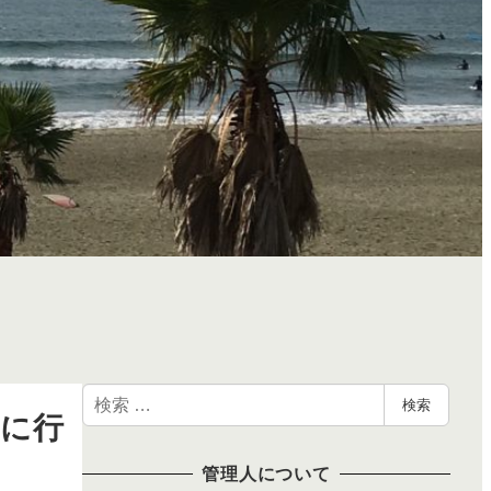
検
検索
りに行
索
管理人について