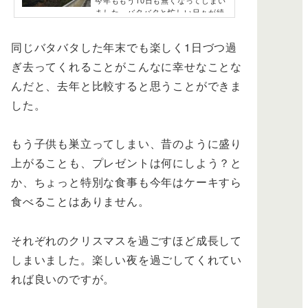
ました。バタバタと忙しい日々が続
いていると思います。去年の今日、1
2月23日の天皇誕生日の祝日に父親
同じバタバタした年末でも楽しく1日づつ過
が亡くなりました。思い起こせば早
い１年だったと思います。そんな年
ぎ去ってくれることがこんなに幸せなことな
末の行事をこなし、新年を迎えよう
としていた家族に突然起こった不幸
んだと、去年と比較すると思うことができま
について、1年経ったのでその時の心
した。
境など気付いたこと書いています。
去年の年末に父親が亡くなった年末
の忙しい時期に縁起でもないお話で
すが、年末の弔辞事は非常に疲弊
もう子供も巣立ってしまい、昔のように盛り
し、パワーがいる出来事だったので
上がることも、プレゼントは何にしよう？と
書き留めておこうと思いパワーがい
る点をいくつかまと...
か、ちょっと特別な食事も今年はケーキすら
食べることはありません。
それぞれのクリスマスを過ごすほど成長して
しまいました。楽しい夜を過ごしてくれてい
れば良いのですが。