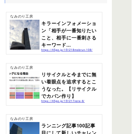
なみのり工房
キラーインフォメーショ
ン「相手が一番知りたい
こと、相手に一番刺さる
キーワード...
https://45go.jp/151218mobrun-108/
最近どっぷりとハマっている文章シリーズの続きエント
リーです。前回はウェブ時代の文章力というテーマで書
きました。前回エントリー↓今回はキーワードが生きてい
なみのり工房
るか？読み手が求めていることにマッチした文章表現が
リサイクルと今までに無
できているか？について感じたこと、気付き書いていま
す。人は文章で情報を探す。検索に引っ掛かるのは文章
い着眼点を追求するとこ
です。どんなにウェブサイトのデザインや写真にお金や
うなった。【リサイクル
時間を費やしても、検索に引っかかるのは文章です。Go
ogleの検索結果で表示されるのは文字だけです。写真やデ
でカバン作り】
ザインは表示されません。いかに検索された時の...
https://45go.jp/151217note-6/
先日、テレビでふと良い商品に出会ったのでご紹介した
いと思います。関西ローカル番組「よ〜いドン！」とい
う番組の「となりの人間国宝さん」というコーナーで紹
なみのり工房
介されていました。解体現場で廃棄処分にさせるものを
ランニング記事100記事
引取り再利用から別の製品に生まれ変わったもの。 廃棄
処分寸前の消化ホースをオリジナリティ溢れるカバン
目にして新しいチャレン