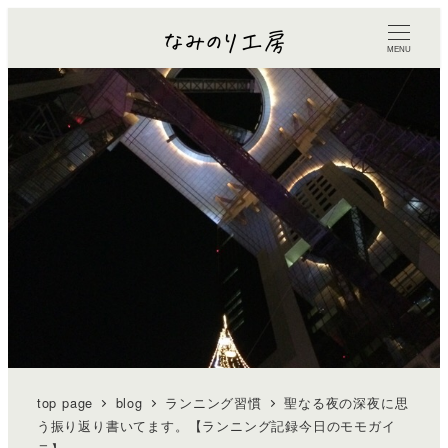
MENU
top page
blog
ランニング習慣
聖なる夜の深夜に思
う振り返り書いてます。【ランニング記録今日のモモガイ