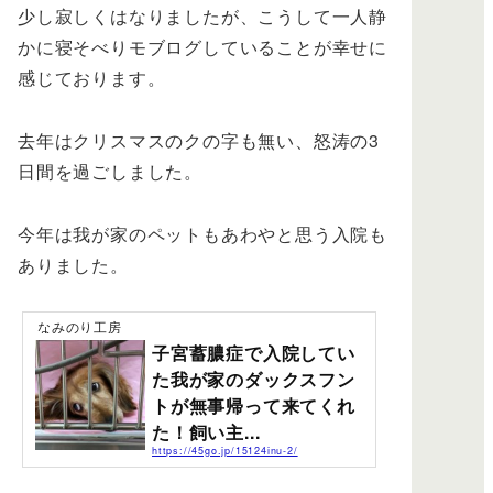
少し寂しくはなりましたが、こうして一人静
かに寝そべりモブログしていることが幸せに
感じております。
去年はクリスマスのクの字も無い、怒涛の3
日間を過ごしました。
今年は我が家のペットもあわやと思う入院も
ありました。
なみのり工房
子宮蓄膿症で入院してい
た我が家のダックスフン
トが無事帰って来てくれ
た！飼い主...
https://45go.jp/15124inu-2/
皆さんはペットを飼ってますか？ワタシは10年ほど前か
らイヌを飼っています。日頃、無邪気に元気よくまとわ