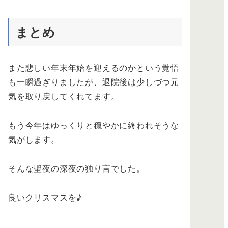
りついて来てくれる、可愛いミニチュアダックスフント
のチャッピー。女の子です。その無邪気さとは裏腹に病
魔が宿っていたこと。病気と知っていたのに元気そうだ
まとめ
からと、飼い主失格の対応と出来事について書いていま
す。そのイヌのエントリーはこちら↓よく食べ、よく吠え
て元気そうに見えたのが一転した 2015年11月23日(月)祝
日の勤労感謝の日からうちのペットのワンちゃんのチャ
ッピーが急に元気がなくなった。最近...
また悲しい年末年始を迎えるのかという覚悟
も一瞬過ぎりましたが、退院後は少しづつ元
気を取り戻してくれてます。
もう今年はゆっくりと穏やかに終われそうな
気がします。
そんな聖夜の深夜の独り言でした。
良いクリスマスを♪