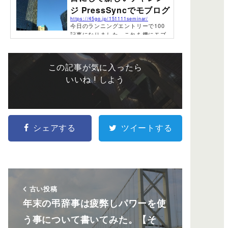
へ 劣化防止のために一度も使用することのなかった火災
ジ PressSyncでモブログ
で使用する消化ホース。ビルの解体現場で仕事していた
https://45go.jp/151111seminar/
時に「何かに利用できないか？」という疑問と今までに
今日のランニングエントリーで100
ない何かを発掘したいという、探...
記事になりました。これを機にモブ
ログを本格的に始めようと思い、今
夜はものくろ師匠に指導して貰って
ます。DpubでPressSyncとの出会
この記事が気に入ったら
い前のエントリーでDpub12について
触れましたが、そこでPressSyncの
いいね ! しよう
開発者さんとお会いする事が出来
て、タイムリーな勉強会になりまし
た。開発者さんのブログPressSync
がまだ理解出来てなかったPressSyn
cは以前に少し習っていましたが、ほ
シェアする
ツイートする
とんど触れていないので、今日は習
得出来て嬉しく思います。まだ、理
解出来て無い部分もありますが、慣
れて行きたいと思います。...
古い投稿
年末の弔辞事は疲弊しパワーを使
う事について書いてみた。【そ