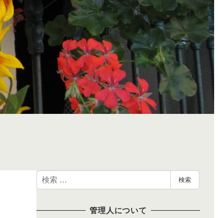
検
検索
索
管理人について