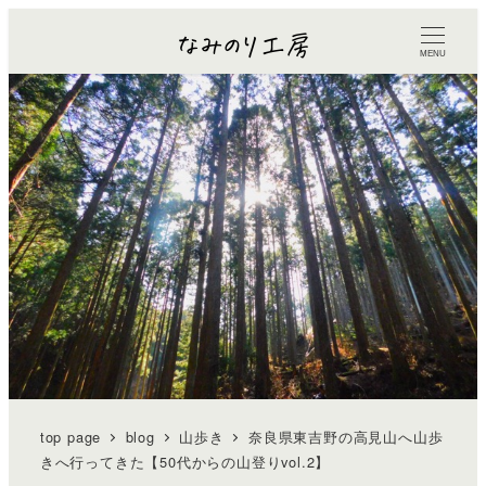
MENU
top page
blog
山歩き
奈良県東吉野の高見山へ山歩
きへ行ってきた【50代からの山登りvol.2】