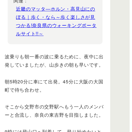
関連 :
近畿のマッタ―ホルン・高見山にの
ぼる｜歩く・なら～歩く楽しさが見
つかる!奈良県のウォーキングポータ
ルサイト!!～
波乗りも朝一番の波に乗るために、夜中に出
発していましたが、山歩きの朝も早いです。
朝5時20分に車にて出発。45分に大阪の大国
町で待ち合わせ。
そこから交野市の交野駅へもう一人のメンバ
ーと合流し、奈良の東吉野を目指しました。
9時には登山口へ到着して、登り始めたいと