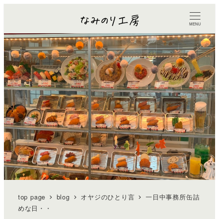
MENU
top page
blog
オヤジのひとり言
一日中事務所缶詰
めな日・・