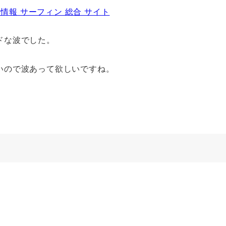
 波情報 サーフィン 総合 サイト
ドな波でした。
いので波あって欲しいですね。