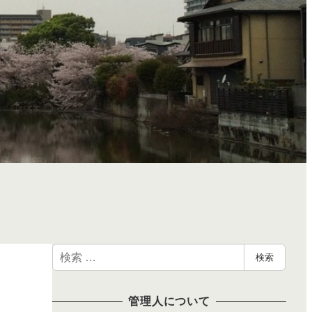
検
検索
索
管理人について