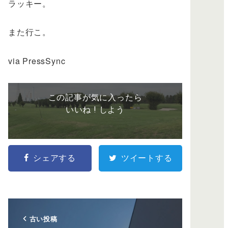
ラッキー。
また行こ。
via PressSync
この記事が気に入ったら
いいね ! しよう
シェアする
ツイートする
古い投稿