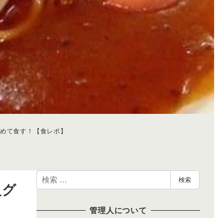
初めて食す！【食レポ】
検
検索
級グ
索
管理人について