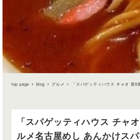
top page
blog
グルメ
「スパゲッティハウス チャオ 第
「スパゲッティハウス チャオ
ルメ名古屋めし あんかけス