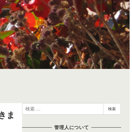
検
検索
きま
索
管理人について