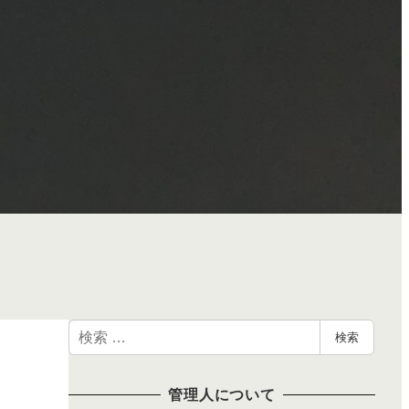
検
検索
索
管理人について