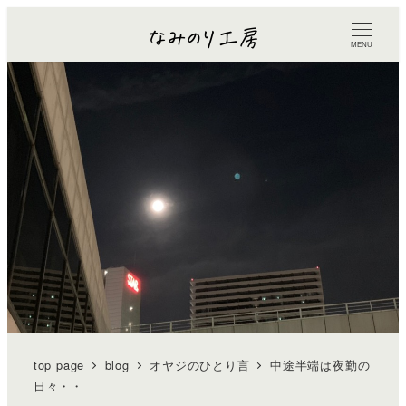
MENU
top page
blog
オヤジのひとり言
中途半端は夜勤の
日々・・