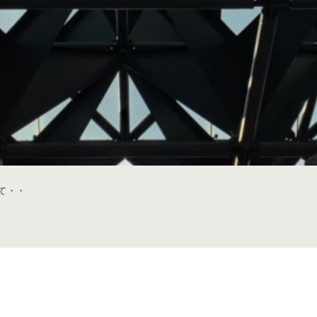
て・・
・