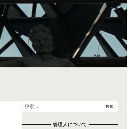
検
検索
索
管理人について