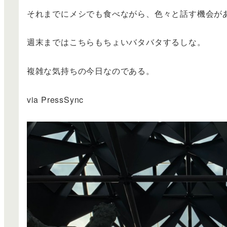
それまでにメシでも食べながら、色々と話す機会が
週末まではこちらもちょいバタバタするしな。
複雑な気持ちの今日なのである。
via PressSync